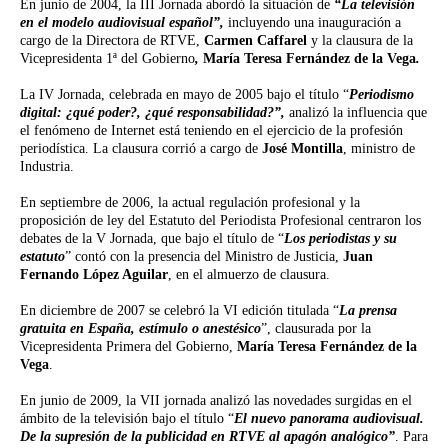
En junio de 2004, la III Jornada abordó la situación de
“La televisión
en el modelo audiovisual español”,
incluyendo una inauguración a
cargo de la Directora de RTVE,
Carmen Caffarel
y la clausura de la
Vicepresidenta 1ª del Gobierno
,
María Teresa Fernández de la Vega
.
La IV Jornada, celebrada en mayo de 2005 bajo el título “
Periodismo
digital: ¿qué poder?, ¿qué responsabilidad?”,
analizó la influencia que
el fenómeno de Internet está teniendo en el ejercicio de la profesión
periodística. La clausura corrió a cargo de
José Montilla
, ministro de
Industria.
En septiembre de 2006, la actual regulación profesional y la
proposición de ley del Estatuto del Periodista Profesional centraron los
debates de la V Jornada, que bajo el título de “
Los periodistas y su
estatuto
” contó con la presencia del Ministro de Justicia,
Juan
Fernando López Aguilar
, en el almuerzo de clausura.
En diciembre de 2007 se celebró la VI edición titulada “
La prensa
gratuita en España, estímulo o anestésico
”, clausurada por la
Vicepresidenta Primera del Gobierno,
María Teresa Fernández de la
Vega
.
En junio de 2009, la VII jornada analizó las novedades surgidas en el
ámbito de la televisión bajo el título “
El nuevo panorama audiovisual.
De la supresión de la publicidad en RTVE al apagón analógico”
. Para