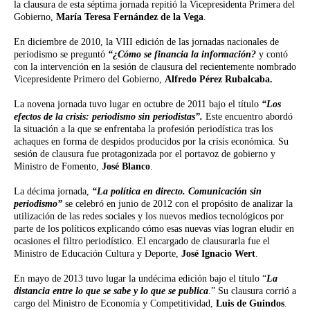
la clausura de esta séptima jornada repitió la Vicepresidenta Primera del
Gobierno,
María Teresa Fernández de la Vega
.
En diciembre de 2010, la VIII edición de las jornadas nacionales de
periodismo se preguntó
“¿Cómo se financia la información?
y contó
con la intervención en la sesión de clausura del recientemente nombrado
Vicepresidente Primero del Gobierno,
Alfredo Pérez Rubalcaba.
La novena jornada tuvo lugar en octubre de 2011 bajo el título
“Los
efectos de la crisis: periodismo sin periodistas”.
Este encuentro abordó
la situación a la que se enfrentaba la profesión periodística tras los
achaques en forma de despidos producidos por la crisis económica. Su
sesión de clausura fue protagonizada por el portavoz de gobierno y
Ministro de Fomento,
José Blanco
.
La décima jornada,
“La política en directo. Comunicación sin
periodismo”
se celebró en junio de 2012 con el propósito de analizar la
utilización de las redes sociales y los nuevos medios tecnológicos por
parte de los políticos explicando cómo esas nuevas vías logran eludir en
ocasiones el filtro periodístico. El encargado de clausurarla fue el
Ministro de Educación Cultura y Deporte,
José Ignacio Wert
.
En mayo de 2013 tuvo lugar la undécima edición bajo el título “
La
distancia entre lo que se sabe y lo que se publica
.” Su clausura corrió a
cargo del Ministro de Economía y Competitividad,
Luis de Guindos
.