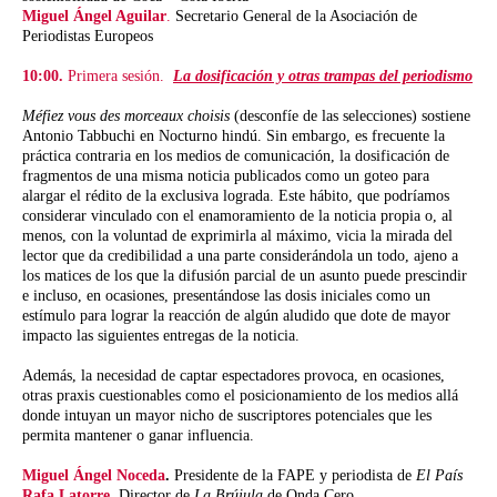
Miguel Ángel Aguilar
.
Secretario General de la Asociación de
Periodistas Europeos
10:00.
Primera sesión.
La dosificación y otras trampas del periodismo
Méfiez vous des morceaux
choisis
(desconfíe de las selecciones) sostiene
Antonio Tabbuchi en Nocturno hindú. Sin embargo, es frecuente la
práctica contraria en los medios de comunicación, la dosificación de
fragmentos de una misma noticia publicados como un goteo para
alargar el rédito de la exclusiva lograda. Este hábito, que podríamos
considerar vinculado con el enamoramiento de la noticia propia o, al
menos, con la voluntad de exprimirla al máximo, vicia la mirada del
lector que da credibilidad a una parte considerándola un todo, ajeno a
los matices de los que la difusión parcial de un asunto puede prescindir
e incluso, en ocasiones, presentándose las dosis iniciales como un
estímulo para lograr la reacción de algún aludido que dote de mayor
impacto las siguientes entregas de la noticia.
Además, la necesidad de captar espectadores provoca, en ocasiones,
otras praxis cuestionables como el posicionamiento de los medios allá
donde intuyan un mayor nicho de suscriptores potenciales que les
permita mantener o ganar influencia.
Miguel Ángel Noceda
.
Presidente de la FAPE y periodista de
El País
Rafa Latorre.
Director de
La Brújula
de Onda Cero