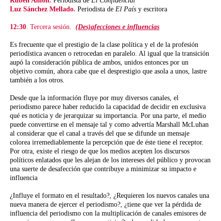
Rubén Amón.
Periodista de
El Confidencial
Luz Sánchez Mellado.
Periodista de
El País
y escritora
12:30
. Tercera sesión.
(Des)afecciones e influencias
Es frecuente que el prestigio de la clase política y el de la profesión
periodística avancen o retrocedan en paralelo. Al igual que la transición
aupó la consideración pública de ambos, unidos entonces por un
objetivo común, ahora cabe que el desprestigio que asola a unos, lastre
también a los otros.
Desde que la información fluye por muy diversos canales, el
periodismo parece haber reducido la capacidad de decidir en exclusiva
qué es noticia y de jerarquizar su importancia. Por una parte, el medio
puede convertirse en el mensaje tal y como advertía Marshall McLuhan
al considerar que el canal a través del que se difunde un mensaje
colorea irremediablemente la percepción que de éste tiene el receptor.
Por otra, existe el riesgo de que los medios acepten los discursos
políticos enlatados que les alejan de los intereses del público y provocan
una suerte de desafección que contribuye a minimizar su impacto e
influencia
¿Influye el formato en el resultado?, ¿Requieren los nuevos canales una
nueva manera de ejercer el periodismo?, ¿tiene que ver la pérdida de
influencia del periodismo con la multiplicación de canales emisores de