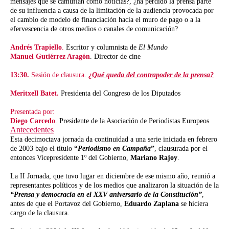
mensajes que se camuflan como noticias?, ¿ha perdido la prensa parte
de su influencia a causa de la limitación de la audiencia provocada por
el cambio de modelo de financiación hacia el muro de pago o a la
efervescencia de otros medios o canales de comunicación?
Andrés Trapiello
.
Escritor y columnista de
El Mundo
Manuel Gutiérrez Aragón
. Director de cine
13:30.
Sesión de clausura.
¿Qué queda del contrapoder de la prensa?
Meritxell Batet.
Presidenta del Congreso de los Diputados
Presentada por:
Diego Carcedo
.
Presidente de la Asociación de Periodistas Europeos
Antecedentes
Esta decimoctava jornada da continuidad a una serie iniciada en febrero
de 2003 bajo el título
“
Periodismo en Campaña
”
, clausurada por el
entonces Vicepresidente 1º del Gobierno,
Mariano Rajoy
.
La II Jornada, que tuvo lugar en diciembre de ese mismo año, reunió a
representantes políticos y de los medios que analizaron la situación de la
“Prensa y democracia en el XXV aniversario de la Constitución”
,
antes de que el Portavoz del Gobierno,
Eduardo Zaplana
se hiciera
cargo de la clausura.