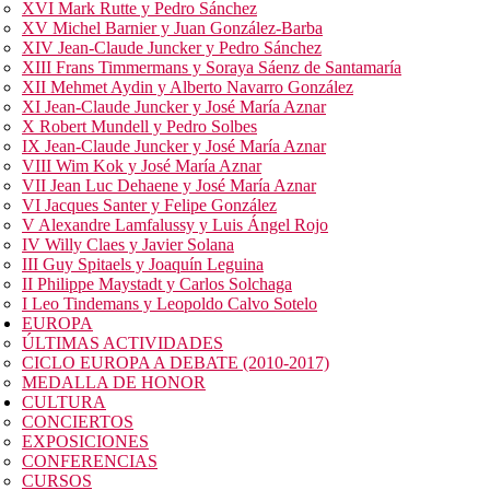
XVI Mark Rutte y Pedro Sánchez
XV Michel Barnier y Juan González-Barba
XIV Jean-Claude Juncker y Pedro Sánchez
XIII Frans Timmermans y Soraya Sáenz de Santamaría
XII Mehmet Aydin y Alberto Navarro González
XI Jean-Claude Juncker y José María Aznar
X Robert Mundell y Pedro Solbes
IX Jean-Claude Juncker y José María Aznar
VIII Wim Kok y José María Aznar
VII Jean Luc Dehaene y José María Aznar
VI Jacques Santer y Felipe González
V Alexandre Lamfalussy y Luis Ángel Rojo
IV Willy Claes y Javier Solana
III Guy Spitaels y Joaquín Leguina
II Philippe Maystadt y Carlos Solchaga
I Leo Tindemans y Leopoldo Calvo Sotelo
EUROPA
ÚLTIMAS ACTIVIDADES
CICLO EUROPA A DEBATE (2010-2017)
MEDALLA DE HONOR
CULTURA
CONCIERTOS
EXPOSICIONES
CONFERENCIAS
CURSOS