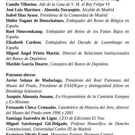
Camilo Villarino
,
Jefe de la Casa de S. M. el Rey Felipe VI
José Luis Martínez - Almeida Navasqüés
,
Alcalde de Madrid
Isabel Díaz Ayuso
,
Presidenta de la Comunidad de Madrid
Didier Nagant de Deuxchaisnes
,
Embajador del Reino de Bélgica en
España
Roel Nieuwenkamp
,
Embajador del Reino de los Países Bajos en
España
Elisabeth Cardoso
,
Embajadora del Ducado de Luxemburgo en
España
Miguel Ángel Prieto Martín
,
Director de Relaciones Institucionales
del Banco de Depósitos
Matilde García Duarte
,
Consejera del Banco de Depósitos
Patronos electos
Javier Solana de Madariaga
,
Presidente del Real Patronato del
Museo del Prado, Presidente de ESADEgeo y distinguished fellow en
Brookings Institution
Joaquín Almunia Amann,
Ex-Vicepresidente de la Comisión Europea
y Ex-Ministro
Fernando Checa Cremades
,
Catedrático de Historia del Arte, director
del Museo del Prado entre 1996 y 2001
Santiago Saavedra de Ligne
,
CEO de Ediciones El Viso
Miguel Satrústegui Gil-Delgado
,
Profesor Honorífico de Derecho
Constitucional, Universidad Carlos III de Madrid
Francisco Silvela Faget
,
Managing Partner, Harpoon Capital