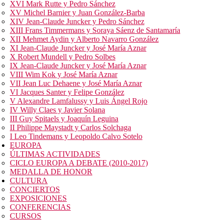
XVI Mark Rutte y Pedro Sánchez
XV Michel Barnier y Juan González-Barba
XIV Jean-Claude Juncker y Pedro Sánchez
XIII Frans Timmermans y Soraya Sáenz de Santamaría
XII Mehmet Aydin y Alberto Navarro González
XI Jean-Claude Juncker y José María Aznar
X Robert Mundell y Pedro Solbes
IX Jean-Claude Juncker y José María Aznar
VIII Wim Kok y José María Aznar
VII Jean Luc Dehaene y José María Aznar
VI Jacques Santer y Felipe González
V Alexandre Lamfalussy y Luis Ángel Rojo
IV Willy Claes y Javier Solana
III Guy Spitaels y Joaquín Leguina
II Philippe Maystadt y Carlos Solchaga
I Leo Tindemans y Leopoldo Calvo Sotelo
EUROPA
ÚLTIMAS ACTIVIDADES
CICLO EUROPA A DEBATE (2010-2017)
MEDALLA DE HONOR
CULTURA
CONCIERTOS
EXPOSICIONES
CONFERENCIAS
CURSOS