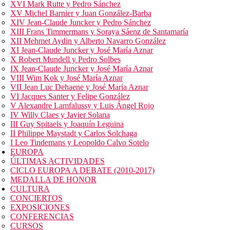
XVI Mark Rutte y Pedro Sánchez
XV Michel Barnier y Juan González-Barba
XIV Jean-Claude Juncker y Pedro Sánchez
XIII Frans Timmermans y Soraya Sáenz de Santamaría
XII Mehmet Aydin y Alberto Navarro González
XI Jean-Claude Juncker y José María Aznar
X Robert Mundell y Pedro Solbes
IX Jean-Claude Juncker y José María Aznar
VIII Wim Kok y José María Aznar
VII Jean Luc Dehaene y José María Aznar
VI Jacques Santer y Felipe González
V Alexandre Lamfalussy y Luis Ángel Rojo
IV Willy Claes y Javier Solana
III Guy Spitaels y Joaquín Leguina
II Philippe Maystadt y Carlos Solchaga
I Leo Tindemans y Leopoldo Calvo Sotelo
EUROPA
ÚLTIMAS ACTIVIDADES
CICLO EUROPA A DEBATE (2010-2017)
MEDALLA DE HONOR
CULTURA
CONCIERTOS
EXPOSICIONES
CONFERENCIAS
CURSOS