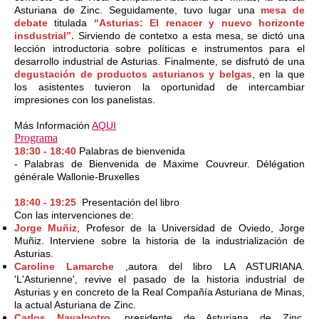
Asturiana de Zinc.
Seguidamente, tuvo lugar una
mesa de
debate
titulada
“Asturias: El renacer y nuevo horizonte
insdustrial”.
Sirviendo de contetxo a esta mesa, se dictó una
lección introductoria sobre p
olíticas e instrumentos para el
desarrollo industrial de Asturias.
Finalmente, se disfrutó de u
na
degustación de productos asturianos y belgas
, en la que
los asistentes tuvieron la oportunidad de intercambiar
impresiones con los panelistas.
Más Información
AQUI
Programa
18:30 - 18:40
Palabras de bienvenida
- Palabras de Bienvenida de Maxime Couvreur. Délégation
générale Wallonie-Bruxelles
18:40 - 19:25
Presentación del libro
Con las intervenciones de:
Jorge Muñiz
, Profesor de la Universidad de Oviedo, Jorge
Muñiz. Interviene sobre la historia de la industrialización de
Asturias.
Caroline Lamarche
,autora del libro LA ASTURIANA.
'L'Asturienne', revive el pasado de la historia industrial de
Asturias y en concreto de la Real Compañía Asturiana de Minas,
la actual Asturiana de Zinc.
Carlos Navalpotro
,
presidente de Asturiana de Zinc,