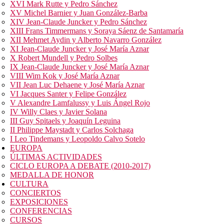
XVI Mark Rutte y Pedro Sánchez
XV Michel Barnier y Juan González-Barba
XIV Jean-Claude Juncker y Pedro Sánchez
XIII Frans Timmermans y Soraya Sáenz de Santamaría
XII Mehmet Aydin y Alberto Navarro González
XI Jean-Claude Juncker y José María Aznar
X Robert Mundell y Pedro Solbes
IX Jean-Claude Juncker y José María Aznar
VIII Wim Kok y José María Aznar
VII Jean Luc Dehaene y José María Aznar
VI Jacques Santer y Felipe González
V Alexandre Lamfalussy y Luis Ángel Rojo
IV Willy Claes y Javier Solana
III Guy Spitaels y Joaquín Leguina
II Philippe Maystadt y Carlos Solchaga
I Leo Tindemans y Leopoldo Calvo Sotelo
EUROPA
ÚLTIMAS ACTIVIDADES
CICLO EUROPA A DEBATE (2010-2017)
MEDALLA DE HONOR
CULTURA
CONCIERTOS
EXPOSICIONES
CONFERENCIAS
CURSOS