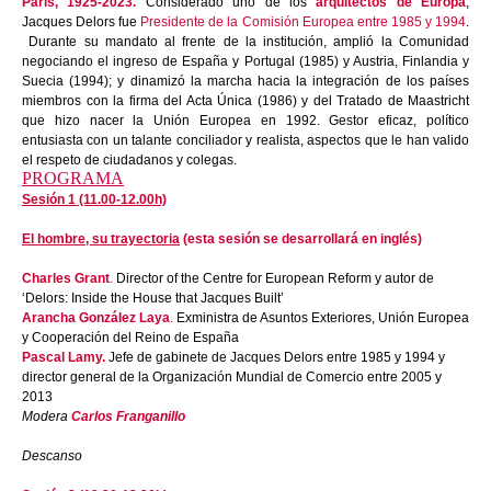
París, 1925-2023.
Considerado uno de los
arquitectos de Europa
,
Jacques Delors fue
Presidente de la Comisión Europea entre 1985 y 1994
.
Durante su mandato al frente de la institución, amplió la Comunidad
negociando el ingreso de España y Portugal (1985) y Austria, Finlandia y
Suecia (1994); y dinamizó la marcha hacia la integración de los países
miembros con la firma del Acta Única (1986) y del Tratado de Maastricht
que hizo nacer la Unión Europea en 1992. Gestor eficaz, político
entusiasta con un talante conciliador y realista, aspectos que le han valido
el respeto de ciudadanos y colegas.
PROGRAMA
Sesión 1 (11.00-12.00h)
El hombre, su trayectoria
(esta sesión se desarrollará en inglés)
Charles Grant
.
Director of the Centre for European Reform y autor de
‘Delors: Inside the House that Jacques Built’
Arancha González Laya
.
Exministra de Asuntos Exteriores, Unión Europea
y Cooperación del Reino de España
Pascal Lamy.
Jefe de gabinete de Jacques Delors entre 1985 y 1994 y
director general de la Organización Mundial de Comercio entre 2005 y
2013
Modera
Carlos Franganillo
Descanso