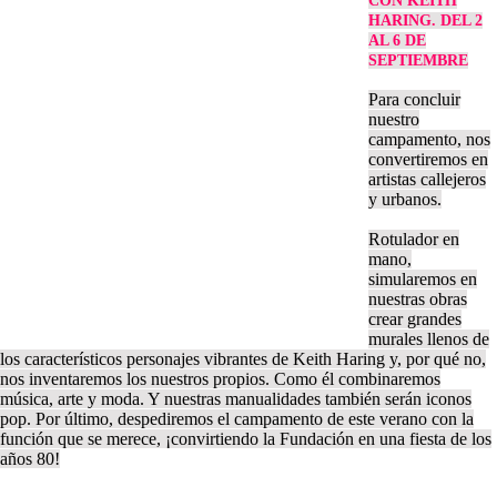
CON KEITH
HARING. DEL 2
AL 6 DE
SEPTIEMBRE
Para concluir
nuestro
campamento, nos
convertiremos en
artistas callejeros
y urbanos.
Rotulador en
mano,
simularemos en
nuestras obras
crear grandes
murales llenos de
los característicos personajes vibrantes de Keith Haring y, por qué no,
nos inventaremos los nuestros propios. Como él combinaremos
música, arte y moda. Y nuestras manualidades también serán iconos
pop. Por último, despediremos el campamento de este verano con la
función que se merece, ¡convirtiendo la Fundación en una fiesta de los
años 80!