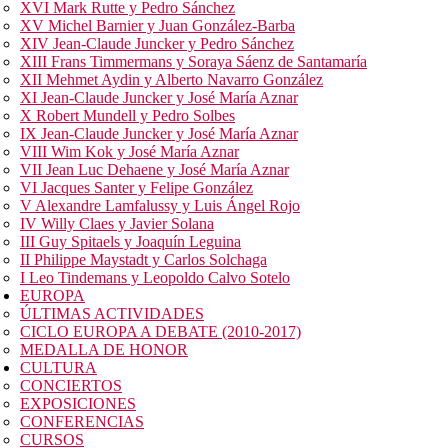
XVI Mark Rutte y Pedro Sánchez
XV Michel Barnier y Juan González-Barba
XIV Jean-Claude Juncker y Pedro Sánchez
XIII Frans Timmermans y Soraya Sáenz de Santamaría
XII Mehmet Aydin y Alberto Navarro González
XI Jean-Claude Juncker y José María Aznar
X Robert Mundell y Pedro Solbes
IX Jean-Claude Juncker y José María Aznar
VIII Wim Kok y José María Aznar
VII Jean Luc Dehaene y José María Aznar
VI Jacques Santer y Felipe González
V Alexandre Lamfalussy y Luis Ángel Rojo
IV Willy Claes y Javier Solana
III Guy Spitaels y Joaquín Leguina
II Philippe Maystadt y Carlos Solchaga
I Leo Tindemans y Leopoldo Calvo Sotelo
EUROPA
ÚLTIMAS ACTIVIDADES
CICLO EUROPA A DEBATE (2010-2017)
MEDALLA DE HONOR
CULTURA
CONCIERTOS
EXPOSICIONES
CONFERENCIAS
CURSOS