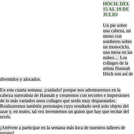
HÖCH. DEL
15 AL 19 DE
JULIO
Un pie sobre
una cabeza, un
mono con
sombrero sobre
un monociclo,
una mesa en las
nubes… Los
collages de la
artista Hannah
Höch son así de
divertidos y alocados.
En esta cuarta semana, ¡cuidado! porque nos adentraremos en la
cabeza surrealista de Hannah y crearemos con recortes e impresiones
de lo más variados unos collages que serán muy disparatados.
Realizaremos también personajes cuyo resultado será solo objeto del
azar y, en teatro, tal vez inventemos un guion que hay que recitar del
revés.
¡Atrévete a participar en la semana más loca de nuestros talleres de
verano!