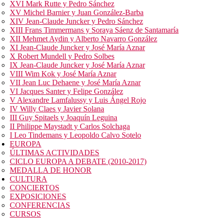
XVI Mark Rutte y Pedro Sánchez
XV Michel Barnier y Juan González-Barba
XIV Jean-Claude Juncker y Pedro Sánchez
XIII Frans Timmermans y Soraya Sáenz de Santamaría
XII Mehmet Aydin y Alberto Navarro González
XI Jean-Claude Juncker y José María Aznar
X Robert Mundell y Pedro Solbes
IX Jean-Claude Juncker y José María Aznar
VIII Wim Kok y José María Aznar
VII Jean Luc Dehaene y José María Aznar
VI Jacques Santer y Felipe González
V Alexandre Lamfalussy y Luis Ángel Rojo
IV Willy Claes y Javier Solana
III Guy Spitaels y Joaquín Leguina
II Philippe Maystadt y Carlos Solchaga
I Leo Tindemans y Leopoldo Calvo Sotelo
EUROPA
ÚLTIMAS ACTIVIDADES
CICLO EUROPA A DEBATE (2010-2017)
MEDALLA DE HONOR
CULTURA
CONCIERTOS
EXPOSICIONES
CONFERENCIAS
CURSOS