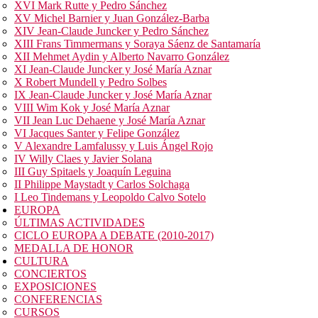
XVI Mark Rutte y Pedro Sánchez
XV Michel Barnier y Juan González-Barba
XIV Jean-Claude Juncker y Pedro Sánchez
XIII Frans Timmermans y Soraya Sáenz de Santamaría
XII Mehmet Aydin y Alberto Navarro González
XI Jean-Claude Juncker y José María Aznar
X Robert Mundell y Pedro Solbes
IX Jean-Claude Juncker y José María Aznar
VIII Wim Kok y José María Aznar
VII Jean Luc Dehaene y José María Aznar
VI Jacques Santer y Felipe González
V Alexandre Lamfalussy y Luis Ángel Rojo
IV Willy Claes y Javier Solana
III Guy Spitaels y Joaquín Leguina
II Philippe Maystadt y Carlos Solchaga
I Leo Tindemans y Leopoldo Calvo Sotelo
EUROPA
ÚLTIMAS ACTIVIDADES
CICLO EUROPA A DEBATE (2010-2017)
MEDALLA DE HONOR
CULTURA
CONCIERTOS
EXPOSICIONES
CONFERENCIAS
CURSOS