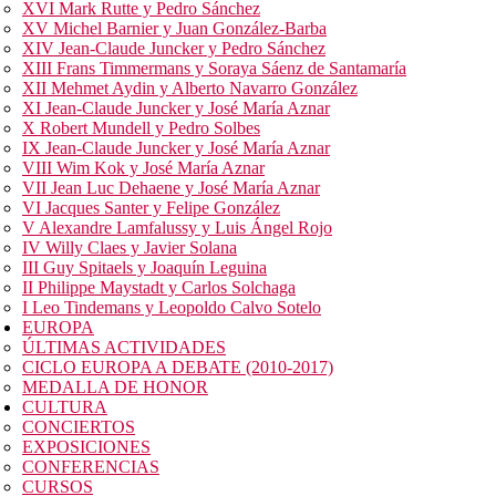
XVI Mark Rutte y Pedro Sánchez
XV Michel Barnier y Juan González-Barba
XIV Jean-Claude Juncker y Pedro Sánchez
XIII Frans Timmermans y Soraya Sáenz de Santamaría
XII Mehmet Aydin y Alberto Navarro González
XI Jean-Claude Juncker y José María Aznar
X Robert Mundell y Pedro Solbes
IX Jean-Claude Juncker y José María Aznar
VIII Wim Kok y José María Aznar
VII Jean Luc Dehaene y José María Aznar
VI Jacques Santer y Felipe González
V Alexandre Lamfalussy y Luis Ángel Rojo
IV Willy Claes y Javier Solana
III Guy Spitaels y Joaquín Leguina
II Philippe Maystadt y Carlos Solchaga
I Leo Tindemans y Leopoldo Calvo Sotelo
EUROPA
ÚLTIMAS ACTIVIDADES
CICLO EUROPA A DEBATE (2010-2017)
MEDALLA DE HONOR
CULTURA
CONCIERTOS
EXPOSICIONES
CONFERENCIAS
CURSOS