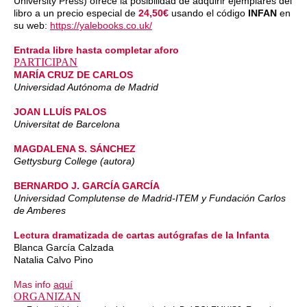
University Press)
ofrece la posibilidad de adquirir ejemplares del
libro a un precio especial de
24,50€
usando el código
INFAN
en
su web:
https://yalebooks.co.uk/
Entrada libre hasta completar aforo
PARTICIPAN
MARÍA CRUZ DE CARLOS
Universidad Autónoma de Madrid
JOAN LLUÍS PALOS
Universitat de Barcelona
MAGDALENA S. SÁNCHEZ
Gettysburg College (autora)
BERNARDO J. GARCÍA GARCÍA
Universidad Complutense de Madrid-ITEM y Fundación Carlos
de Amberes
Lectura dramatizada de cartas autógrafas de la Infanta
Blanca García Calzada
Natalia Calvo Pino
Mas info
aquí
ORGANIZAN