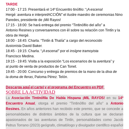
TARDE
17:00
-
17:15: Presentará el 14º Encuentro tinófilo: “¡A escena!
Hergé: aventura e interpretACCIÓN" el ilustre maestro de ceremonias Nino
Paredes, presidente de ¡Mil Rayos!
17:15 - 18:00: Se hará entrega del premio “Tintinófilo del año” a
Antonio Resines y conversaremos con él sobre su relación con Tintín y la
obra de Hergé.
18:00
-
18:45: Charla. “Tintín & Thalía” a cargo del
reconocido
ilusionista
David Baker.
18:45
-
19:15: Charla. “¡A escena!” por el
insígne tramoyista
Francisco Medina.
19:15
-
19:45: Visita a la exposición “Los escenarios de la aventura” y
al punto de venta de productos de Can Tonet.
19:45
-
20:00: Concurso y entrega de premios de la mano de la
diva de
la doma de fieras
, Paloma Pérez. Telón.
Descarga
aquí el cartel y el programa del Encuentro en PDF
SOBRE LA ACTIVIDAD
La
Asociación Tintinófila De Habla Hispana ¡MIL RAYOS!
en su
14º
Encuentro Anual
, otorga el premio “Tintinófilo del año” a
Antonio
Resines.
En años anteriores han recibido este premio, que se concede a
personalidades de distintos ámbitos de la cultura que se declaran
apasionados de las aventuras de Tintín, personalidades como
Jacob
Petrus Torrano (2023) geógrafo, climatólogo y divulgador científico español​