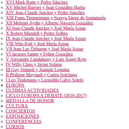
XVI Mark Rutte y Pedro Sánchez
XV Michel Barnier y Juan González-Barba
XIV Jean-Claude Juncker y Pedro Sánchez
XIII Frans Timmermans y Soraya Sáenz de Santamaría
XII Mehmet Aydin y Alberto Navarro González
XI Jean-Claude Juncker y José María Aznar
X Robert Mundell y Pedro Solbes
IX Jean-Claude Juncker y José María Aznar
VIII Wim Kok y José María Aznar
VII Jean Luc Dehaene y José María Aznar
VI Jacques Santer y Felipe González
V Alexandre Lamfalussy y Luis Ángel Rojo
IV Willy Claes y Javier Solana
III Guy Spitaels y Joaquín Leguina
II Philippe Maystadt y Carlos Solchaga
I Leo Tindemans y Leopoldo Calvo Sotelo
EUROPA
ÚLTIMAS ACTIVIDADES
CICLO EUROPA A DEBATE (2010-2017)
MEDALLA DE HONOR
CULTURA
CONCIERTOS
EXPOSICIONES
CONFERENCIAS
CURSOS