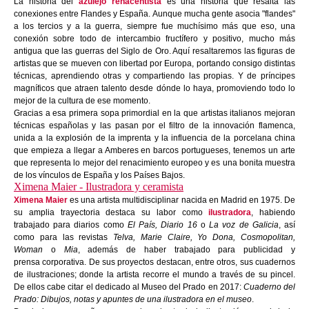
La historia del
azulejo renacentista
es una historia que resalta las
conexiones entre Flandes y España. Aunque mucha gente asocia "flandes"
a los tercios y a la guerra, siempre fue muchísimo más que eso, una
conexión sobre todo de intercambio fructífero y positivo, mucho más
antigua que las guerras del Siglo de Oro. Aquí resaltaremos las figuras de
artistas que se mueven con libertad por Europa, portando consigo distintas
técnicas, aprendiendo otras y compartiendo las propias. Y de príncipes
magníficos que atraen talento desde dónde lo haya, promoviendo todo lo
mejor de la cultura de ese momento.
Gracias a esa primera sopa primordial en la que artistas italianos mejoran
técnicas españolas y las pasan por el filtro de la innovación flamenca,
unida a la explosión de la imprenta y la influencia de la porcelana china
que empieza a llegar a Amberes en barcos portugueses, tenemos un arte
que representa lo mejor del renacimiento europeo y es una bonita muestra
de los vínculos de España y los Países Bajos.
Ximena Maier - Ilustradora y ceramista
Ximena Maier
es una artista multidisciplinar nacida en Madrid en 1975. De
su amplia trayectoria destaca su labor como
ilustradora
, habiendo
trabajado para diarios como
El País, Diario 16
o
La voz de Galicia
, así
como para las revistas
Telva, Marie Claire, Yo Dona, Cosmopolitan,
Woman
o
Mia
, además de haber trabajado para publicidad y
prensa corporativa. De sus proyectos destacan, entre otros, sus cuadernos
de ilustraciones; donde la artista recorre el mundo a través de su pincel.
De ellos cabe citar el dedicado al Museo del Prado en 2017:
Cuaderno del
Prado: Dibujos, notas y apuntes de una ilustradora en el museo
.