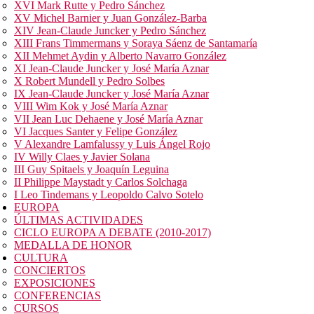
XVI Mark Rutte y Pedro Sánchez
XV Michel Barnier y Juan González-Barba
XIV Jean-Claude Juncker y Pedro Sánchez
XIII Frans Timmermans y Soraya Sáenz de Santamaría
XII Mehmet Aydin y Alberto Navarro González
XI Jean-Claude Juncker y José María Aznar
X Robert Mundell y Pedro Solbes
IX Jean-Claude Juncker y José María Aznar
VIII Wim Kok y José María Aznar
VII Jean Luc Dehaene y José María Aznar
VI Jacques Santer y Felipe González
V Alexandre Lamfalussy y Luis Ángel Rojo
IV Willy Claes y Javier Solana
III Guy Spitaels y Joaquín Leguina
II Philippe Maystadt y Carlos Solchaga
I Leo Tindemans y Leopoldo Calvo Sotelo
EUROPA
ÚLTIMAS ACTIVIDADES
CICLO EUROPA A DEBATE (2010-2017)
MEDALLA DE HONOR
CULTURA
CONCIERTOS
EXPOSICIONES
CONFERENCIAS
CURSOS