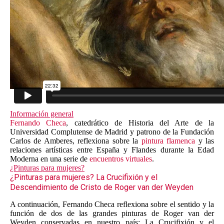
Información general
Fernando Checa
, catedrático de Historia del Arte de la
Universidad Complutense de Madrid y patrono de la Fundación
Carlos de Amberes, reflexiona sobre la
pintura flamenca
y las
relaciones artísticas entre España y Flandes durante la Edad
Moderna en una serie de
encuentros virtuales
.
¿Pinturas para mujeres?
¿Pinturas para mujeres? La Crucifixión y el
Descendimiento de Cristo de Roger van der Weyden
A continuación, Fernando Checa reflexiona sobre el sentido y la
función de dos de las grandes pinturas de Roger van der
Weyden conservadas en nuestro país: La Crucifixión y el