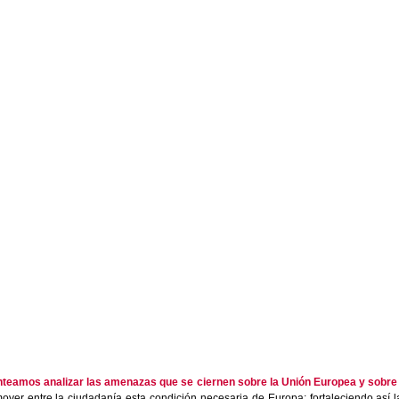
nteamos analizar las amenazas que se ciernen sobre la Unión Europea y sobre la
er entre la ciudadanía esta condición necesaria de Europa; fortaleciendo así l