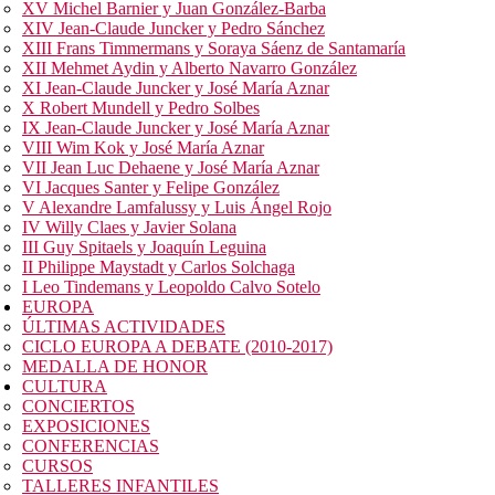
XV Michel Barnier y Juan González-Barba
XIV Jean-Claude Juncker y Pedro Sánchez
XIII Frans Timmermans y Soraya Sáenz de Santamaría
XII Mehmet Aydin y Alberto Navarro González
XI Jean-Claude Juncker y José María Aznar
X Robert Mundell y Pedro Solbes
IX Jean-Claude Juncker y José María Aznar
VIII Wim Kok y José María Aznar
VII Jean Luc Dehaene y José María Aznar
VI Jacques Santer y Felipe González
V Alexandre Lamfalussy y Luis Ángel Rojo
IV Willy Claes y Javier Solana
III Guy Spitaels y Joaquín Leguina
II Philippe Maystadt y Carlos Solchaga
I Leo Tindemans y Leopoldo Calvo Sotelo
EUROPA
ÚLTIMAS ACTIVIDADES
CICLO EUROPA A DEBATE (2010-2017)
MEDALLA DE HONOR
CULTURA
CONCIERTOS
EXPOSICIONES
CONFERENCIAS
CURSOS
TALLERES INFANTILES