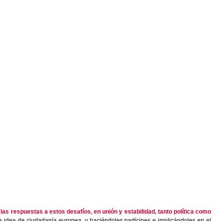
s respuestas a estos desafíos, en unión y estabilidad, tanto política como
a idea de ciudadanía europea, y haciéndoles partícipes e implicándoles en el