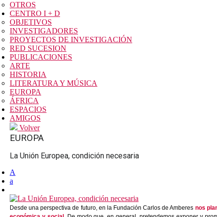
OTROS
CENTRO I + D
OBJETIVOS
INVESTIGADORES
PROYECTOS DE INVESTIGACIÓN
RED SUCESION
PUBLICACIONES
ARTE
HISTORIA
LITERATURA Y MÚSICA
EUROPA
ÁFRICA
ESPACIOS
AMIGOS
Volver
EUROPA
La Unión Europea, condición necesaria
A
a
Desde una perspectiva de futuro, en la Fundación Carlos de Amberes
nos pla
económica y social
. De modo que, en general, pretendemos exponer y promov