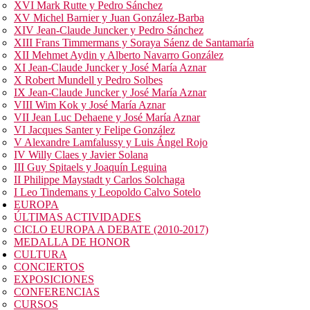
XVI Mark Rutte y Pedro Sánchez
XV Michel Barnier y Juan González-Barba
XIV Jean-Claude Juncker y Pedro Sánchez
XIII Frans Timmermans y Soraya Sáenz de Santamaría
XII Mehmet Aydin y Alberto Navarro González
XI Jean-Claude Juncker y José María Aznar
X Robert Mundell y Pedro Solbes
IX Jean-Claude Juncker y José María Aznar
VIII Wim Kok y José María Aznar
VII Jean Luc Dehaene y José María Aznar
VI Jacques Santer y Felipe González
V Alexandre Lamfalussy y Luis Ángel Rojo
IV Willy Claes y Javier Solana
III Guy Spitaels y Joaquín Leguina
II Philippe Maystadt y Carlos Solchaga
I Leo Tindemans y Leopoldo Calvo Sotelo
EUROPA
ÚLTIMAS ACTIVIDADES
CICLO EUROPA A DEBATE (2010-2017)
MEDALLA DE HONOR
CULTURA
CONCIERTOS
EXPOSICIONES
CONFERENCIAS
CURSOS