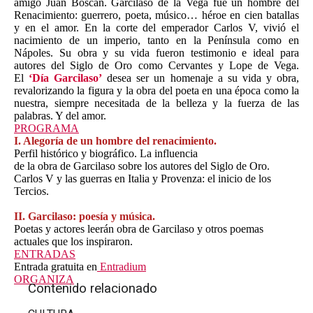
amigo Juan Boscán. Garcilaso de la Vega fue un hombre del
Renacimiento: guerrero, poeta, músico… héroe en cien batallas
y en el amor. En la corte del emperador Carlos V, vivió el
nacimiento de un imperio, tanto en la Península como en
Nápoles. Su obra y su vida fueron testimonio e ideal para
autores del Siglo de Oro como Cervantes y Lope de Vega.
El
‘Día Garcilaso’
desea ser un homenaje a su vida y obra,
revalorizando la figura y la obra del poeta en una época como la
nuestra, siempre necesitada de la belleza y la fuerza de las
palabras. Y del amor.
PROGRAMA
I. Alegoría de un hombre del renacimiento.
Perfil histórico y biográfico. La influencia
de la obra de Garcilaso sobre los autores del Siglo de Oro.
Carlos V y las guerras en Italia y Provenza: el inicio de los
Tercios.
II. Garcilaso: poesía y música.
Poetas y actores leerán obra de Garcilaso y otros poemas
actuales que los inspiraron.
ENTRADAS
Entrada gratuita en
Entradium
ORGANIZA
Contenido relacionado