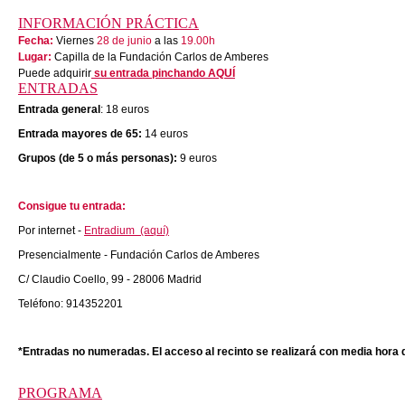
INFORMACIÓN PRÁCTICA
Fecha:
Viernes
28 de junio
a las
19.00h
Lugar:
Capilla de la Fundación Carlos de Amberes
Puede adquirir
su entrada pinchando AQUÍ
ENTRADAS
Entrada general
: 18 euros
Entrada mayores de 65:
14 euros
Grupos (de 5 o más personas):
9 euros
Consigue tu entrada:
Por internet -
Entradium (aquí)
Presencialmente - Fundación Carlos de Amberes
C/ Claudio Coello, 99 - 28006 Madrid
Teléfono: 914352201
*Entradas no numeradas. El acceso al recinto se realizará con media hora d
PROGRAMA