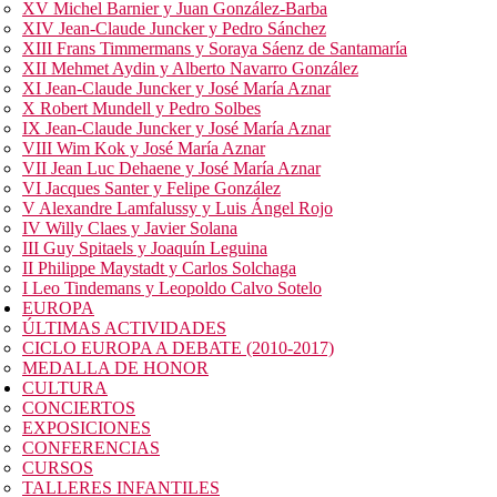
XV Michel Barnier y Juan González-Barba
XIV Jean-Claude Juncker y Pedro Sánchez
XIII Frans Timmermans y Soraya Sáenz de Santamaría
XII Mehmet Aydin y Alberto Navarro González
XI Jean-Claude Juncker y José María Aznar
X Robert Mundell y Pedro Solbes
IX Jean-Claude Juncker y José María Aznar
VIII Wim Kok y José María Aznar
VII Jean Luc Dehaene y José María Aznar
VI Jacques Santer y Felipe González
V Alexandre Lamfalussy y Luis Ángel Rojo
IV Willy Claes y Javier Solana
III Guy Spitaels y Joaquín Leguina
II Philippe Maystadt y Carlos Solchaga
I Leo Tindemans y Leopoldo Calvo Sotelo
EUROPA
ÚLTIMAS ACTIVIDADES
CICLO EUROPA A DEBATE (2010-2017)
MEDALLA DE HONOR
CULTURA
CONCIERTOS
EXPOSICIONES
CONFERENCIAS
CURSOS
TALLERES INFANTILES