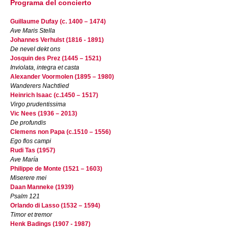
Programa del concierto
Guillaume Dufay (c. 1400 – 1474)
Ave Maris Stella
Johannes Verhulst (1816 - 1891)
De nevel dekt ons
Josquin des Prez (1445 – 1521)
Inviolata, integra et casta
Alexander Voormolen (1895 – 1980)
Wanderers Nachtlied
Heinrich Isaac (c.1450 – 1517)
Virgo prudentissima
Vic Nees (1936 – 2013)
De profundis
Clemens non Papa (c.1510 – 1556)
Ego flos campi
Rudi Tas (1957)
Ave María
Philippe de Monte (1521 – 1603)
Miserere mei
Daan Manneke (1939)
Psalm 121
Orlando di Lasso (1532 – 1594)
Timor et tremor
Henk Badings (1907 - 1987)