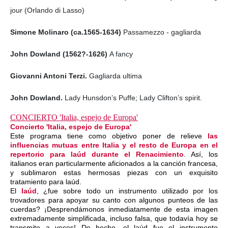
jour (Orlando di Lasso)
Simone Molinaro (ca.1565-1634)
Passamezzo - gagliarda
John Dowland (1562?-1626)
A fancy
Giovanni Antoni Terzi.
Gagliarda ultima
John Dowland.
Lady Hunsdon’s Puffe; Lady Clifton’s spirit.
CONCIERTO 'Italia, espejo de Europa'
Concierto 'Italia, espejo de Europa'
Este programa tiene como objetivo poner de relieve
las
influencias mutuas entre Italia y el resto de Europa en el
repertorio para laúd durante el Renacimiento
. Así, los
italianos eran particularmente aficionados a la canción francesa,
y sublimaron estas hermosas piezas con un exquisito
tratamiento para laúd.
El
laúd
, ¿fue sobre todo un instrumento utilizado por los
trovadores para apoyar su canto con algunos punteos de las
cuerdas? ¡Desprendámonos inmediatamente de esta imagen
extremadamente simplificada, incluso falsa, que todavía hoy se
transmite a veces! De hecho, el laúd fue el instrumento