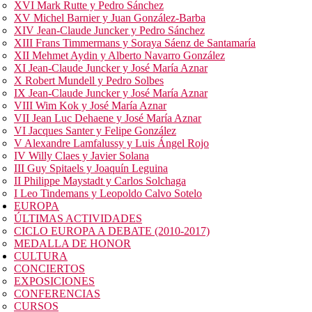
XVI Mark Rutte y Pedro Sánchez
XV Michel Barnier y Juan González-Barba
XIV Jean-Claude Juncker y Pedro Sánchez
XIII Frans Timmermans y Soraya Sáenz de Santamaría
XII Mehmet Aydin y Alberto Navarro González
XI Jean-Claude Juncker y José María Aznar
X Robert Mundell y Pedro Solbes
IX Jean-Claude Juncker y José María Aznar
VIII Wim Kok y José María Aznar
VII Jean Luc Dehaene y José María Aznar
VI Jacques Santer y Felipe González
V Alexandre Lamfalussy y Luis Ángel Rojo
IV Willy Claes y Javier Solana
III Guy Spitaels y Joaquín Leguina
II Philippe Maystadt y Carlos Solchaga
I Leo Tindemans y Leopoldo Calvo Sotelo
EUROPA
ÚLTIMAS ACTIVIDADES
CICLO EUROPA A DEBATE (2010-2017)
MEDALLA DE HONOR
CULTURA
CONCIERTOS
EXPOSICIONES
CONFERENCIAS
CURSOS