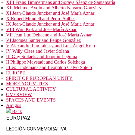
XIII Frans Timmermans and Soraya Sáenz de Santamaría
XII Mehmet Aydin and Alberto Navarro González
XI Jean-Claude Juncker and José María Aznar
X Robert Mundell and Pedro Solbes
IX Jean-Claude Juncker and José María Aznar
VIII Wim Kok and José María Aznar
VII Jean Luc Dehaene and José María Aznar
VI Jacques Santer and Felipe González
V Alexandre Lamfalussy and Luis Ángel Rojo
IV Willy Claes and Javier Solana
III Guy Spitaels and Joaquín Leguina
II Philippe Maystadt and Carlos Solchaga
I Leo Tindemans and Leopoldo Calvo Sotelo
EUROPE
SPIRIT OF EUROPEAN UNITY
MORE ACTIVITIES
CULTURAL ACTIVITY
OVERVIEW
SPACES AND EVENTS
Amigos
Back
EUROPA2
LECCIÓN CONMEMORATIVA